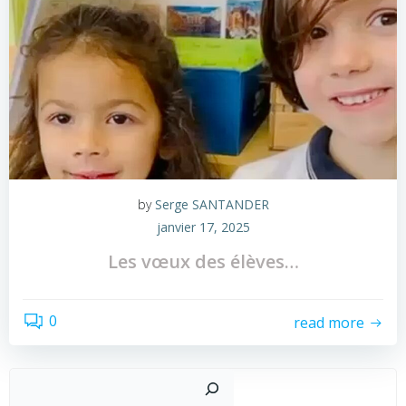
by
Serge SANTANDER
janvier 17, 2025
Les vœux des élèves…
0
read more
Recher